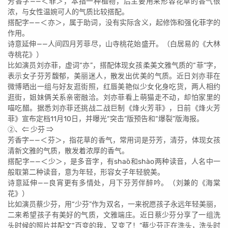
芳香字——＜菲＞，本指一种植物，后主要用来形容花草的香气很
浓，与女性温婉可人的气质比较搭配。
搭配字——＜亦＞，属于助词，没有实际含义，起修饰和强化菲字的
作用。
诗意延伸——人间四月芳菲尽，山寺桃花始盛开。（白居易的《大林
寺桃花》）
比如演员刘亦菲，虚词“亦”，搭配体现女孩柔美文雅气质的“菲”字，
表示女子芬芳馥郁，美丽迷人，散发出优美的气质。近日刘亦菲在
微博晒出一组与好友逛街照，红唇美艳似少女化身吃货，两人相约
逛街，姐妹俩关系亲密融洽。刘亦菲看上萌猫走不动，却怕家里的
喵吃醋。据悉刘亦菲还挑战二战巨制《烽火芳菲》，日前《烽火芳
菲》宣布定档11月10日，并曝光“突击”版预告和“爆裂”版海报。
②、⇐ 少芬 ⇒
芳香字——＜芬＞，指花草的香气，常用词是芬芳，清芬，体现女孩
清新文雅的气质，散发着浓厚的香气。
搭配字——＜少＞，是多音字，有shǎo和shào两种读音，人名中一
般取第二种读音，意为年轻，形容女子年轻貌美。
诗意延伸——良宵更有多情处，月下芬芳伴醉吟。（刘兼的《海棠
花》）
比如演员蔡少芬，用“少芬”作为双名，一来祝愿孩子永远年轻美丽，
二来希望孩子有美好的气质，文雅端庄。近日蔡少芬分享了一组洗
头时候的照片并配文“百变的我，又变了！”蔡少芬正在洗头，洗头时