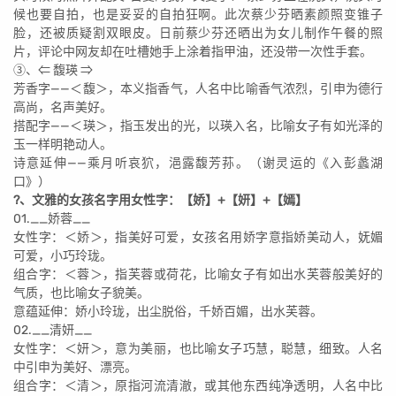
候也要自拍，也是妥妥的自拍狂啊。此次蔡少芬晒素颜照变锥子
脸，还被质疑割双眼皮。日前蔡少芬还晒出为女儿制作午餐的照
片，评论中网友却在吐槽她手上涂着指甲油，还没带一次性手套。
③、⇐ 馥瑛 ⇒
芳香字
——＜馥＞，本义指香气，人名中比喻香气浓烈，引申为德行
高尚，名声美好。
搭配
字——
＜瑛＞，指玉发出的光，以瑛入名，比喻女子有如光泽的
玉一样明艳动人。
诗意延伸——乘月听哀狖，浥露馥芳荪。（谢灵运的《入彭蠡湖
口》）
?、文雅的女孩名字用女性字：【娇】+【妍】+【嫣】
01.__娇蓉__
女性字：
＜娇＞，指美好可爱，女孩名用娇字意指娇美动人，妩媚
可爱，小巧玲珑。
组合字：
＜蓉＞，指芙蓉或荷花，比喻女子有如出水芙蓉般美好的
气质，也比喻女子貌美。
意蕴延伸：
娇小玲珑，出尘脱俗，千娇百媚，出水芙蓉。
02.__清妍__
女性字：
＜妍＞，意为美丽，也比喻女子巧慧，聪慧，细致。人名
中引申为美好、漂亮。
组合字：
＜清＞，原指河流清澈，或其他东西纯净透明，人名中比