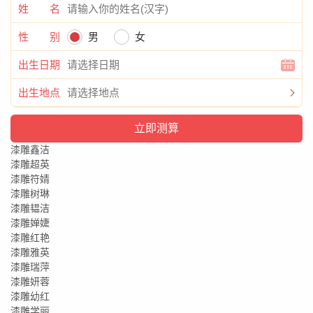
姓 名
性 别
男
女
出生日期
出生地点
漆雕鑫洁
漆雕超英
漆雕符婧
漆雕树琳
漆雕韫洁
漆雕婵婕
漆雕红艳
漆雕雅英
漆雕瑞萍
漆雕妍蓉
漆雕幼红
漆雕学丽