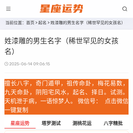
当前位置：
首页
>
起名
> 姓漆雕的男生名字（稀世罕见的女孩名）
姓漆雕的男生名字（稀世罕见的女孩
名）
2025-06-14 09:06:15
擅长八字，奇门遁甲，祖传命卦，梅花易数，
九天命卦，阴阳宅风水，起名、择日。试测。
天机泄于病，一语惊梦人。 微信号：
点击微信
一键复制
星座运势
塔罗测试
测桃花运
八字精批