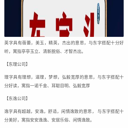
英字具有蓓蕾，美玉，精英，杰出的意思，与东字搭配十分好
听，寓指亭亭玉立、清新脱俗、才智杰出。
【东理公司】
理字具有理想，道理，梦想，弘毅宽厚的意思，与东字搭配十
分好读，寓指一诺千金、耳聪目明、弘毅宽厚
【东逸公司】
逸字具有超越，安逸，舒适，闲情逸致的意思， 与东字搭配十
分美好，寓指安安逸逸、安居乐俗、闲情逸致。