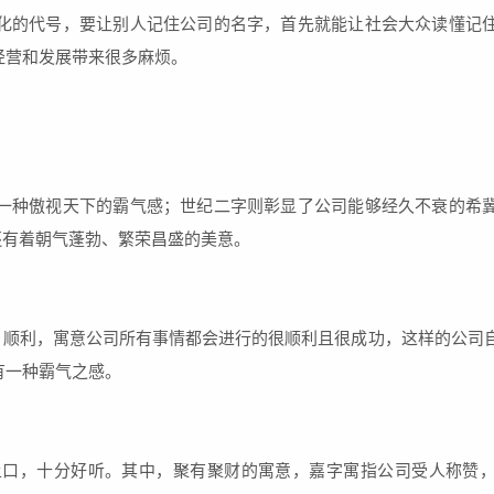
化的代号，要让别人记住公司的名字，首先就能让社会大众读懂记
经营和发展带来很多麻烦。
一种傲视天下的霸气感；世纪二字则彰显了公司能够经久不衰的希
还有着朝气蓬勃、繁荣昌盛的美意。
、顺利，寓意公司所有事情都会进行的很顺利且很成功，这样的公司
有一种霸气之感。
上口，十分好听。其中，聚有聚财的寓意，嘉字寓指公司受人称赞