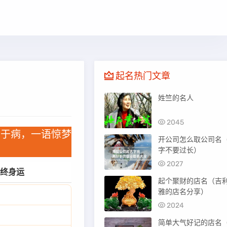
起名热门文章
姓竺的名人
2045
泄于病，一语惊梦
开公司怎么取公司名
字不要过长）
2027
终身运
起个聚财的店名（吉
雅的店名分享）
2024
简单大气好记的店名