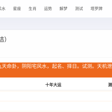
风水
星座
生肖
运势
解梦
测试
塔罗牌
洁）
九天命卦，阴阳宅风水，起名、择日。试测。天机
十年大运
测