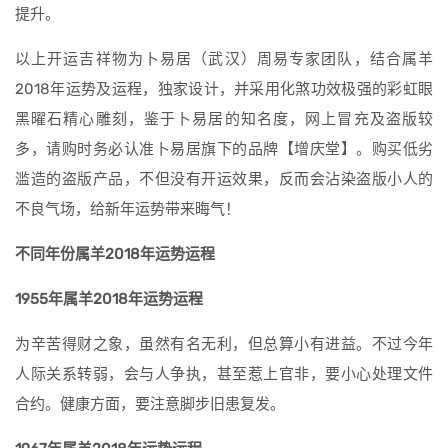
提升。
以上开运吉祥物为卜易居（武汉）周易专家团队，结合属羊
2018年运势及运程，独家设计，并采用化煞功效极强的彩虹眼
黑曜石精心雕刻，鉴于卜易居的知名度，网上冒充及盗版较
多，请购时务必认准卜易居旗下的品牌【增庆堂】。购买低劣
滥造的盗版产品，不但没有开运效果，反而会沾染盗版小人的
不良气场，给新年运势带来晦气！
不同年份属羊2018年运势运程
1955年属羊2018年运势运程
为辛苦得财之象，虽然有名无利，但总算小有进益。不过今年
人际关系转弱，会与人争执，甚至惹上官非，要小心处理文件
合约。健康方面，要注意脚步旧患复发。