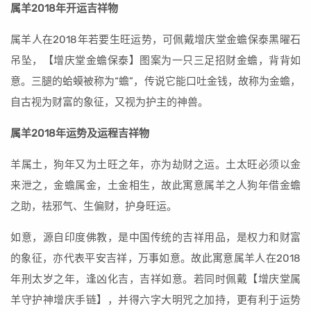
属羊2018年开运吉祥物
属羊人在2018年若要生旺运势，可佩戴增庆堂金蟾保泰黑曜石
吊坠，【增庆堂金蟾保泰】图案为一只三足招财金蟾，背背如
意。三腿的蛤蟆被称为“蟾”，传说它能口吐金钱，故称为金蟾，
自古视为财富的象征，又视为护主的神兽。
属羊2018年运势及运程吉祥物
羊属土，狗年又为土旺之年，亦为劫财之运。土太旺必须以金
来泄之，金蟾属金，土金相生，故此寓意属羊之人狗年借金蟾
之助，祛邪气、生偏财，护身旺运。
如意，源自印度佛教，是中国传统的吉祥用品，是权力和财富
的象征，亦代表平安吉祥，万事如意。故此寓意属羊人在2018
年刑太岁之年，逢凶化吉，吉祥如意。若同时佩戴【增庆堂属
羊守护神增庆手链】，并得六字大明咒之加持，更有利于运势