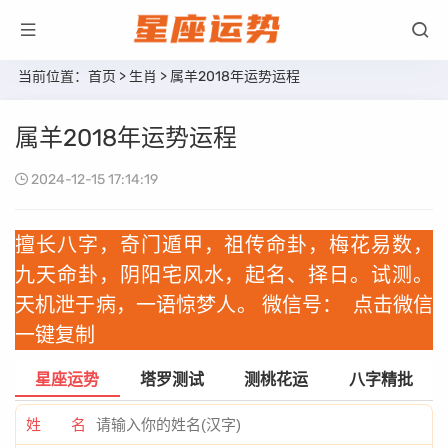
当前位置：
首页
>
生肖
> 属羊2018年运势运程
属羊2018年运势运程
2024-12-15 17:14:19
擅长八字，奇门遁甲，祖传命卦，梅花易数，
九天命卦，阴阳宅风水，起名、择日。试测。
天机泄于病，一语惊梦人。 微信号：
点击微信
一键复制
星座运势
塔罗测试
测桃花运
八字精批
姓 名