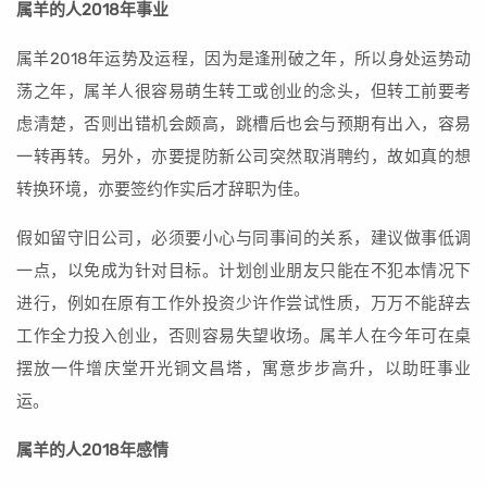
属羊的人2018年事业
属羊2018年运势及运程，因为是逢刑破之年，所以身处运势动
荡之年，属羊人很容易萌生转工或创业的念头，但转工前要考
虑清楚，否则出错机会颇高，跳槽后也会与预期有出入，容易
一转再转。另外，亦要提防新公司突然取消聘约，故如真的想
转换环境，亦要签约作实后才辞职为佳。
假如留守旧公司，必须要小心与同事间的关系，建议做事低调
一点，以免成为针对目标。计划创业朋友只能在不犯本情况下
进行，例如在原有工作外投资少许作尝试性质，万万不能辞去
工作全力投入创业，否则容易失望收场。属羊人在今年可在桌
摆放一件增庆堂开光铜文昌塔，寓意步步高升，以助旺事业
运。
属羊的人2018年感情