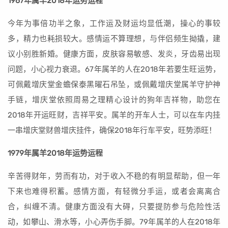
1967年属羊2018年运势运程
今年为事倍功半之象，工作运及财运均显低潮，操心的事较
多，精力也耗损较大。感情运不算理想，与伴侣频生拗撬，建
议小别胜新婚。健康方面，皮肤容易敏感、发炎，牙齿易出现
问题，小心视力衰退。67年属羊的人在2018年若要生旺运势，
可佩戴增庆堂金蟾保泰黑曜石吊坠，或佩戴增庆堂属羊守护神
手链，增庆堂依照周易之理精心设计的狗年吉祥物，助您在
2018年开运旺财，吉祥平安。属羊的开车人士，可以在车内挂
一串增庆堂财兽增庆挂件，确保2018年行车平安，旺势添旺！
1979年属羊2018年运势运程
辛苦得财年，劳而有功，对于收入不稳的有明显帮助，但一年
下来也难得积蓄。感情方面，有轻微分手运，或者会离离合
合，纠缠不清。健康方面没有大碍，只要提防参与危险性活
动，如攀山、滑水等，小心弄伤手脚。79年属羊的人在2018年