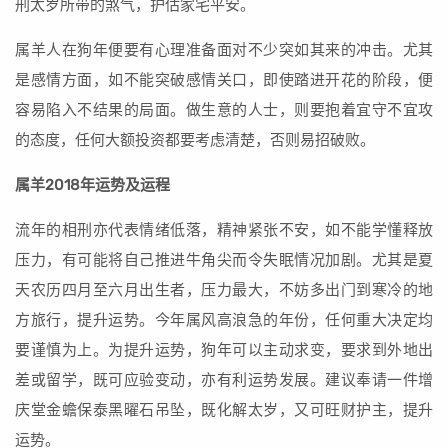
刑太岁所带的煞气，护估家宅平安。
属羊人在狗年便要有心理准备面对不少突如其来的冲击。尤其
是感情方面，如不能突破感情关口，即使踏进开花的阶段，便
容易陷入不结果的局面。做生意的人士，则要抱着宜守不宜攻
的态度，任何大额投资都要考虑清楚，否则易招破败。
属羊2018年运势及运程
流年的相刑亦代表情绪低落，精神紧张不安，如不能学懂释放
压力，有可能将自己推进牛角尖而令失眠情况加剧。尤其是夏
天农历四月至六月出生者，压力最大，不妨多出门到寒冷的地
方旅行，提升运势。今年属风高浪急的年份，任何重大决定均
要谨慎为上。为提升运势，狗年可以主动求变，要求到外地出
差或留学，既可应验变动，亦有利运势发展。建议奉请一件增
庆堂金蟾保泰黑曜石吊坠，既化解太岁，又可旺财护主，提升
运势。