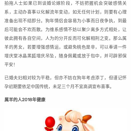
拍拖人士如果已到谈婚论嫁阶段，不妨把握机会突破感情关
系，主动办喜事以化解流年变动，如无任何计划，则要有心理
准备出现不结即分。狗年情侣会容易为小事而日夜争执，到最
后可能会不欢而散。为维系感情不妨以聚少离多方式相处，让
彼此拥有各自空间，人为的分开反而可化解相刑之变。那么属
羊的男女，若要增强感情运，或避免桃色是非，可以奉请一件
增庆堂冰晶黑狐增庆吊坠，随身佩戴或放于包中，并可辟邪保
平安！
已婚夫妇相对较为平稳，但亦不妨在狗年考虑添丁，但谨记怀
孕初期要依足中国传统，未足三个月不宜高调宣布喜事。
属羊的人2018年健康