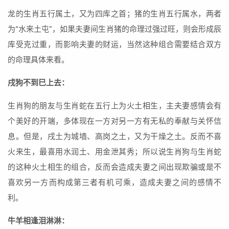
龙的生肖五行属土，又为四库之首；猪的生肖五行属水，两者
为“水来土屯”，如果夫妻间生肖猪的命理过强过旺，则会形成辰
库受克过重，而影响夫妻的财运，当然这种组合需要结合双方
的命理具体来看。
戌狗不到巳上去：
生肖狗的朋友与生肖蛇在五行上为火土相生，主夫妻感情会有
个美好的开端，多体现在一方对另一方有无私的奉献与关怀信
息。但是，戌土为城墙、高岗之土，又为干燥之土。反而不喜
火来生，最喜用水润土、用金泄其秀；所以说生肖狗与生肖蛇
的这种火土相生的组合，反而会造成夫妻之间出现欺骗或是不
喜欢另一方而构成第三者有机可乘，造成夫妻之间的感情不
利。
牛羊相逢泪淋淋：