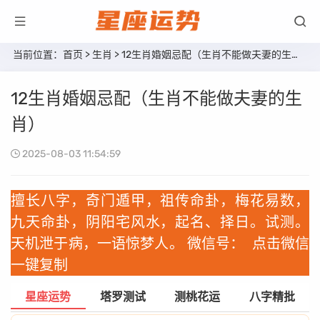
当前位置：
首页
>
生肖
> 12生肖婚姻忌配（生肖不能做夫妻的生肖）
12生肖婚姻忌配（生肖不能做夫妻的生
肖）
2025-08-03 11:54:59
擅长八字，奇门遁甲，祖传命卦，梅花易数，
九天命卦，阴阳宅风水，起名、择日。试测。
天机泄于病，一语惊梦人。 微信号：
点击微信
一键复制
星座运势
塔罗测试
测桃花运
八字精批