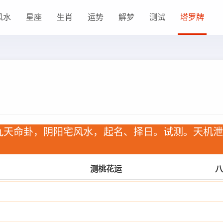
风水
星座
生肖
运势
解梦
测试
塔罗牌
九天命卦，阴阳宅风水，起名、择日。试测。天机
测桃花运
八