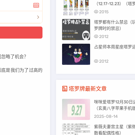
（12.17-12.23）（塔
测试近期感情）
2015
塔罗都有什么禁忌（
罗牌时的禁忌）
2012
占星师本周星座塔罗运
们忽略了机会？
2012
到底是我们为了过高的
塔罗牌最新文章
咪咪爱塔罗12月30日
（玄奥八字苹果手机
2025-08-14
紫薇夫妻宫主星（紫
数看配偶性格）