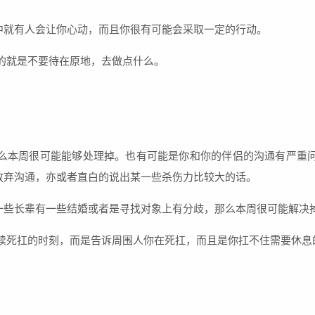
中就有人会让你心动，而且你很有可能会采取一定的行动。
的就是不要待在原地，去做点什么。
么本周很可能能够处理掉。也有可能是你和你的伴侣的沟通有严重
放弃沟通，亦或者直白的说出某一些杀伤力比较大的话。
一些长辈有一些结婚或者是寻找对象上有分歧，那么本周很可能解决
继续死扛的时刻，而是告诉周围人你在死扛，而且是你扛不住需要休息