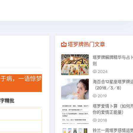
塔罗牌热门文章
塔罗牌解牌精华与占
则
2024
泄于病，一语惊梦
海百合12星座塔罗牌
（2018／3／8）
2019
字精批
塔罗爱情卜算（如何
你的爱情正能量）
2018
铃兰一周塔罗感情运