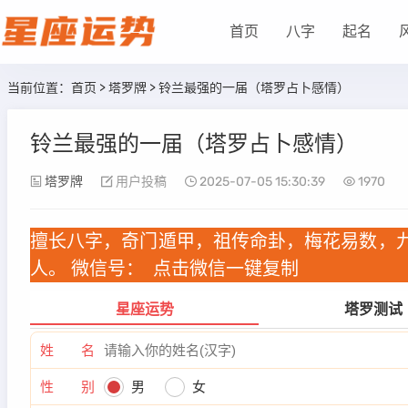
首页
八字
起名
当前位置：
首页
>
塔罗牌
> 铃兰最强的一届（塔罗占卜感情）
铃兰最强的一届（塔罗占卜感情）
塔罗牌
用户投稿
2025-07-05 15:30:39
1970
擅长八字，奇门遁甲，祖传命卦，梅花易数，
人。 微信号：
点击微信一键复制
星座运势
塔罗测试
姓 名
性 别
男
女