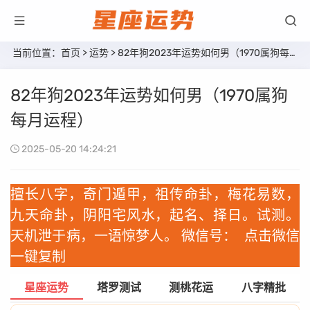
当前位置：
首页
>
运势
> 82年狗2023年运势如何男（1970属狗每月运程）
82年狗2023年运势如何男（1970属狗
每月运程）
2025-05-20 14:24:21
擅长八字，奇门遁甲，祖传命卦，梅花易数，
九天命卦，阴阳宅风水，起名、择日。试测。
天机泄于病，一语惊梦人。 微信号：
点击微信
一键复制
星座运势
塔罗测试
测桃花运
八字精批