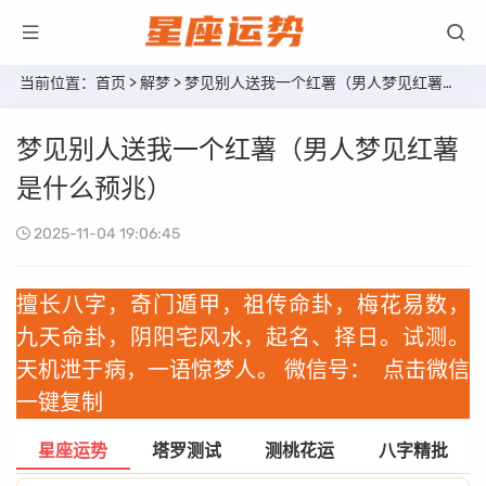
当前位置：
首页
>
解梦
> 梦见别人送我一个红薯（男人梦见红薯是什么预兆）
梦见别人送我一个红薯（男人梦见红薯
是什么预兆）
2025-11-04 19:06:45
擅长八字，奇门遁甲，祖传命卦，梅花易数，
九天命卦，阴阳宅风水，起名、择日。试测。
天机泄于病，一语惊梦人。 微信号：
点击微信
一键复制
星座运势
塔罗测试
测桃花运
八字精批