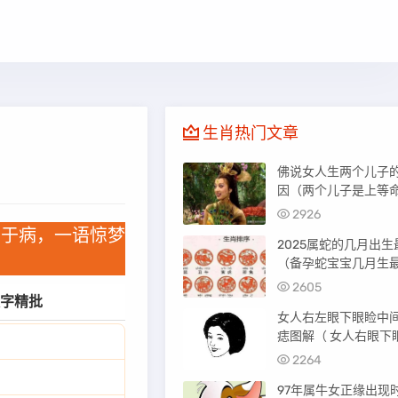
生肖热门文章
佛说女人生两个儿子
因（两个儿子是上等
2926
泄于病，一语惊梦
2025属蛇的几月出生
（备孕蛇宝宝几月生
好）
2605
字精批
女人右左眼下眼睑中
痣图解（ 女人右眼下
中间有痣图解）
2264
97年属牛女正缘出现