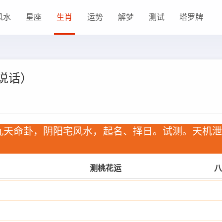
风水
星座
生肖
运势
解梦
测试
塔罗牌
说话）
九天命卦，阴阳宅风水，起名、择日。试测。天机
测桃花运
八