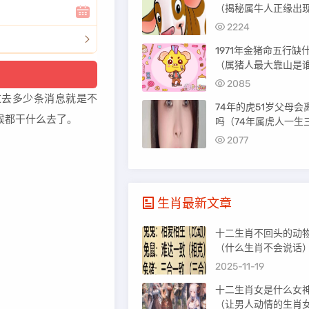
（揭秘属牛人正缘出
间）
2224
1971年金猪命五行缺
（属猪人最大靠山是
2085
去多少条消息就是不
74年的虎51岁父母会
候都干什么去了。
吗（74年属虎人一生
劫难）
2077
生肖最新文章
十二生肖不回头的动
（什么生肖不会说话
2025-11-19
十二生肖女是什么女
（让男人动情的生肖