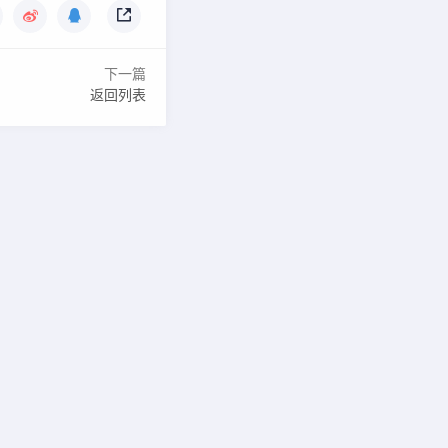
下一篇
返回列表
022015055号-6
投诉QQ：1919100645