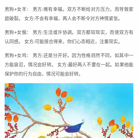
男狗+女羊： 男方:难有幸福。双方不断给对方压力，而导致家
庭破裂。 女方:不会有幸福，两人会不断令对方神情紧张。
男狗+女猴： 男方:生活或许协调。双方都较现实，而使双方有
认同感。 女方:可能很合得来，你们心态相近，注重现实。
男狗+女鸡： 男方:还是分开好。因为性格迥然不同，如其中一
方能容忍，情况会好转。 女方:最好两人不要在一起。如果他能
保护你的行为自由，情况可能会好转。