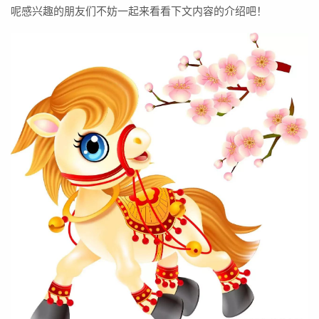
呢感兴趣的朋友们不妨一起来看看下文内容的介绍吧！