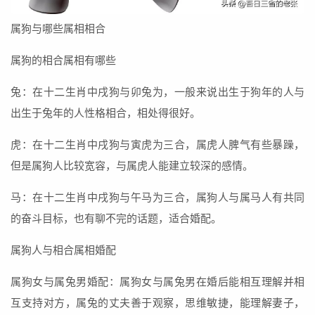
属狗与哪些属相相合
属狗的相合属相有哪些
兔：在十二生肖中戌狗与卯兔为，一般来说出生于狗年的人与
出生于兔年的人性格相合，相处得很好。
虎：在十二生肖中戌狗与寅虎为三合，属虎人脾气有些暴躁，
但是属狗人比较宽容，与属虎人能建立较深的感情。
马：在十二生肖中戌狗与午马为三合，属狗人与属马人有共同
的奋斗目标，也有聊不完的话题，适合婚配。
属狗人与相合属相婚配
属狗女与属兔男婚配：属狗女与属兔男在婚后能相互理解并相
互支持对方，属兔的丈夫善于观察，思维敏捷，能理解妻子，