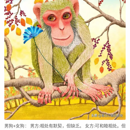
男狗+女狗： 男方:相处有默契，但缺乏。 女方:可和睦相处。但