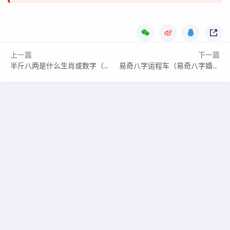
上一篇
下一篇
半斤八两是什么生肖或数字（半斤八两是什么生肖）
易奇八字运程车（易奇八字婚姻树测算）
Copyright © 2020-2022 www.jushengw.com 版权所有
星座运势-
女生都爱上的权威星座网站
豫ICP备2022015055号-6
投诉QQ：
1919100645