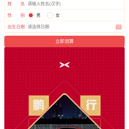
姓 名
性 别
男
女
出生日期