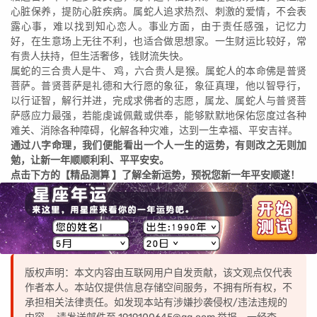
心脏保养，提防心脏疾病。属蛇人追求热烈、刺激的爱情，不会表
露心事，难以找到知心恋人。事业方面，由于责任感强，记忆力
好，在生意场上无往不利，也适合做思想家。一生财运比较好，常
有贵人扶持，但生活奢侈，钱财流失快。
属蛇的三合贵人是牛、 鸡，六合贵人是猴。属蛇人的本命佛是普贤
菩萨。普贤菩萨是礼德和大行愿的象征，象征真理，他以智导行，
以行证智，解行并进，完成求佛者的志愿，属龙、属蛇人与普贤菩
萨感应力最强，若能虔诚佩戴或供奉，能够默默地保佑您度过各种
难关、消除各种障碍，化解各种灾难，达到一生幸福、平安吉祥。
通过八字命理，我们便能看出一个人一生的运势，有则改之无则加
勉，让新一年顺顺利利、平平安安。
点击下方的【精品测算 】了解全新运势，预祝您新一年平安顺遂！
版权声明：本文内容由互联网用户自发贡献，该文观点仅代表
作者本人。本站仅提供信息存储空间服务，不拥有所有权，不
承担相关法律责任。如发现本站有涉嫌抄袭侵权/违法违规的