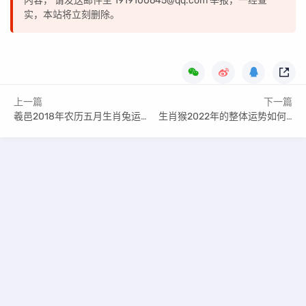
内容， 请发送邮件至 1919100645@qq.com 举报，一经查
实，本站将立刻删除。
上一篇
下一篇
羲邑2018年农历五月生肖兔运势
生肖猴2022年的整体运势如何（财运好不好）