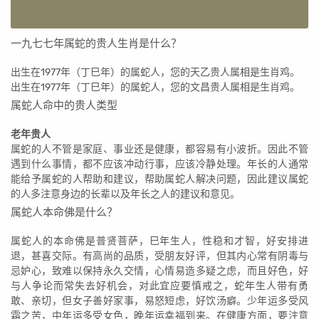
一九七七年属蛇的贵人生肖是什么？
出生在1977年（丁巳年）的属蛇人，您的天乙贵人属相是生肖鸡。
出生在1977年（丁巳年）的属蛇人，您的文昌贵人属相是生肖鸡。
属蛇人命中的贵人类型
老年贵人
属蛇的人不管是家庭、事业还是健康，都容易有小波折。因此不管
遇到什么事情，都不应该冲动行事，应该冷静处理。年长的人通常
能给予属蛇的人帮助和建议，帮助属蛇人解决问题，因此建议属蛇
的人多注意身边的长辈以及年长之人的建议和意见。
属蛇人本命佛是什么？
属蛇人的本命佛是普贤菩萨，巳年生人，性稳和才智，好安排进
退，甚喜交际。有高尚的品质，受朋友好评，但其内心常有阴毒与
忌妒心，致难以保持永久交情，心情易造多疑之虑，而且好色，好
与人争论而常失去好机会，对此宜应要慎戒之，蛇年生人带有勇
敢、亲切，但女子善好家事，易怒短虑，好饮汤癖。少年运多受风
霜之苦，中年运多受女色，晚年运幸福到来。在健康方面，要注意