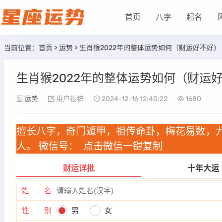
首页
八字
起名
当前位置：
首页
>
运势
> 生肖猴2022年的整体运势如何（财运好不好）
生肖猴2022年的整体运势如何（财运
运势
用户投稿
2024-12-16 12:40:22
1680
擅长八字，奇门遁甲，祖传命卦，梅花易数，
人。 微信号：
点击微信一键复制
财运详批
十年大运
姓 名
性 别
男
女