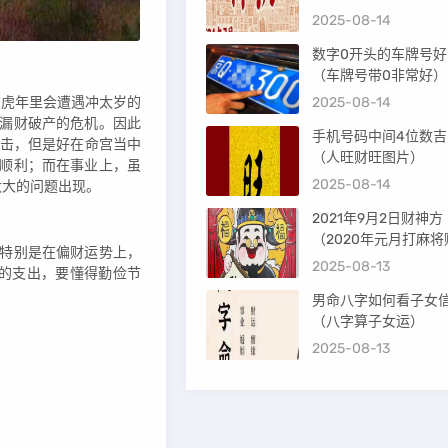
2025-08-14
数字0开头的车牌号好
（车牌号带0非常好）
在虎年里会遭遇冲太岁的
2025-08-14
临漏财破产的危机。因此
手机号码中间4位数吉
击，但是好在命宫当中
（人旺财旺图片）
较顺利；而在事业上，虽
2025-08-14
太大的问题出现。
2021年9月2日财神方
（2020年元月打麻将
。特别是在偏财运势上，
方位）
2025-08-13
的支出，要懂得勤俭节
男命八字如何看子女
（八字算子女运）
2025-08-13