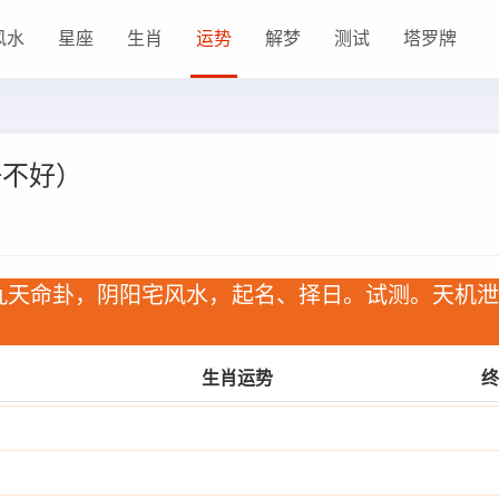
风水
星座
生肖
运势
解梦
测试
塔罗牌
好不好）
九天命卦，阴阳宅风水，起名、择日。试测。天机
生肖运势
终