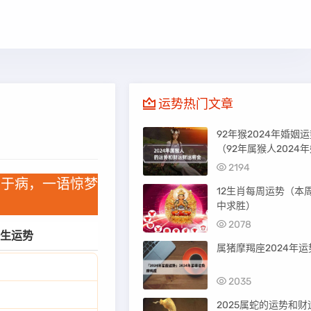
运势热门文章
92年猴2024年婚姻
（92年属猴人2024
感情运势）
2194
泄于病，一语惊梦
12生肖每周运势（本
中求胜）
2078
生运势
属猪摩羯座2024年运
2035
2025属蛇的运势和财