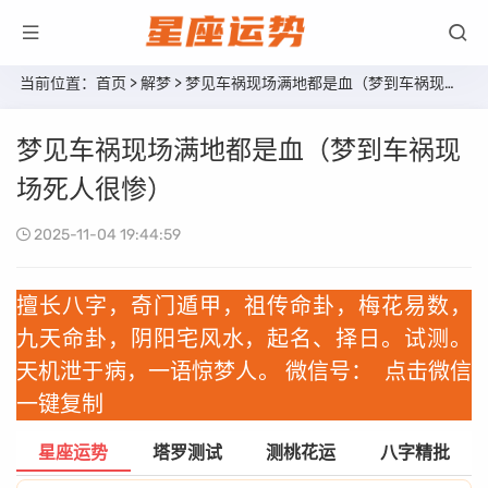
当前位置：
首页
>
解梦
> 梦见车祸现场满地都是血（梦到车祸现场死人很惨）
梦见车祸现场满地都是血（梦到车祸现
场死人很惨）
2025-11-04 19:44:59
擅长八字，奇门遁甲，祖传命卦，梅花易数，
九天命卦，阴阳宅风水，起名、择日。试测。
天机泄于病，一语惊梦人。 微信号：
点击微信
一键复制
星座运势
塔罗测试
测桃花运
八字精批