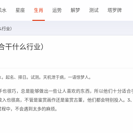
风水
星座
生肖
运势
解梦
测试
塔罗牌
么行业）
合干什么行业）
水，起名、择日。试测。天机泄于病，一语惊梦人。
也很巧，总是能够做出一些让人喜欢的东西，所以他们十分适合手
收入也很高，不管是鉴赏画作还是鉴赏古董，他们都会特别投入。3
过程中，不会遇到太多的麻烦。