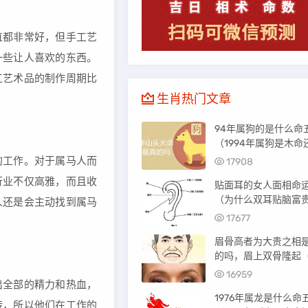
都非常好，但手工艺
一些让人喜欢的东西。
工艺术品的制作周期比
生肖热门文章
94年属狗的是什么命
（1994年属狗是木命
火命）
工作。对于属马人而
17908
行业不仅高雅，而且收
贴面耳的女人面相命
（为什么双耳贴脑富
人还是会主动找到属马
17677
眉骨高者为大贵之相
的吗，眉上双骨隆起
不可言）
16959
全部的精力和热血，
1976年属龙是什么命
转，所以他们在工作的