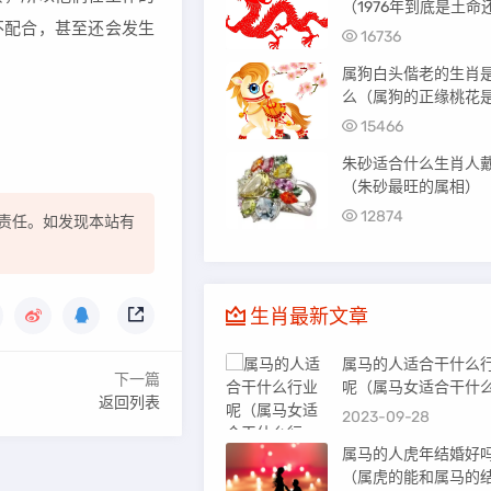
（1976年到底是土命
不配合，甚至还会发生
火命）
16736
属狗白头偕老的生肖
么（属狗的正缘桃花
谁）
15466
朱砂适合什么生肖人
（朱砂最旺的属相）
12874
责任。如发现本站有
生肖最新文章
属马的人适合干什么
下一篇
呢（属马女适合干什
返回列表
业）
2023-09-28
属马的人虎年结婚好
（属虎的能和属马的