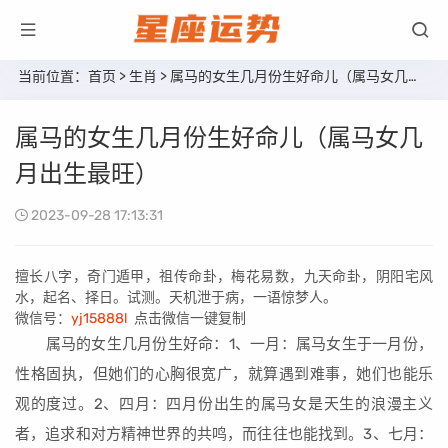
当前位置：
首页
>
生肖
> 属马的女生几月份生好命儿（属马女几月出生最旺）
属马的女生几月份生好命儿（属马女几
月出生最旺）
2023-09-28 17:13:31
擅长八字，奇门遁甲，祖传命卦，梅花易数，九天命卦，阴阳宅风
水，起名、择日。试测。天机泄于病，一语惊梦人。
微信号：
yj15888l
点击微信一键复制
属马的女生几月份生好命：1、一月：属马女生于一月份，
性格固执，但她们的心胸很宽广，就算遇到难事，她们也能乐
观的度过。2、四月：四月份出生的属马女是天生的浪漫主义
者，追求和对方精神世界的共鸣，而往往也能找到。3、七月：