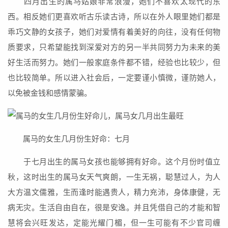
四月出生的属马姑娘非常浪漫，她们不喜欢太现代的东
西。相反她们更喜欢听古乐读古诗，所以在外人眼里她们都是
乖巧文静的女孩子，她们对爱情有着美好的向往，没有任何物
质要求，只希望能找到深爱对方的另一半共同努力为未来的美
好生活而努力。她们一般家庭条件都不错，经验也比较少，但
也比较简单。所以进入社会后，一定要谨小慎微，谨防她人，
以免被金钱和感情蒙骗。
属马的女生几月份生好命：七月
于七月出生的属马女孩也能够拥有好命。这个月份时值立
秋，这时出生的属马女天气爽朗，一生无祸，聪慧过人，为人
大方温文儒雅，生而逢时能遇贵人，精力充沛，身体康健，无
病无灾。生活自由自在，很是安逸。并且凭借自己的才能和智
慧将会兴旺发达，定能光耀门楣，但一生可能有不少官司缠